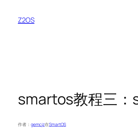
跳
至
Z2OS
内
容
smartos教程三：
作者：
gemcjz
在
SmartOS