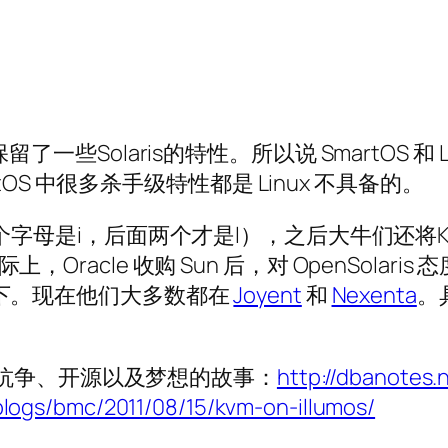
留了一些Solaris的特性。所以说 SmartOS 和 L
S 中很多杀手级特性都是 Linux 不具备的。
母是i，后面两个才是l），之后大牛们还将KVM移
际上，Oracle 收购 Sun 后，对 OpenSol
s 旗下。现在他们大多数都在
Joyent
和
Nexenta
。
关于技术权力抗争、开源以及梦想的故事：
http://dbanotes.
/blogs/bmc/2011/08/15/kvm-on-illumos/