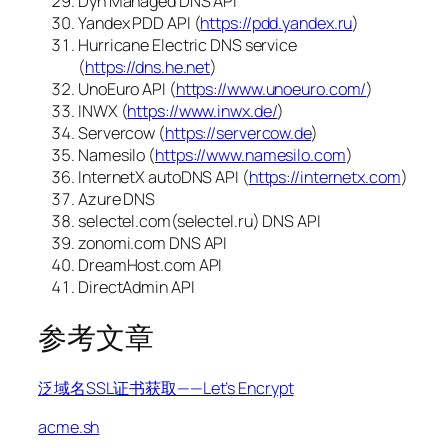
Dyn Managed DNS API
Yandex PDD API (
https://pdd.yandex.ru
)
Hurricane Electric DNS service
(
https://dns.he.net
)
UnoEuro API (
https://www.unoeuro.com/
)
INWX (
https://www.inwx.de/
)
Servercow (
https://servercow.de
)
Namesilo (
https://www.namesilo.com
)
InternetX autoDNS API (
https://internetx.com
)
Azure DNS
selectel.com(selectel.ru) DNS API
zonomi.com DNS API
DreamHost.com API
DirectAdmin API
参考文章
泛域名SSL证书获取——Let’s Encrypt
acme.sh