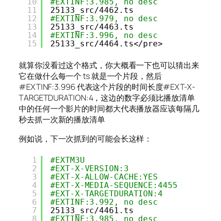
10
#EXTINF:3.985, no desc
11
25133_src
/4462
.ts
12
#EXTINF:3.979, no desc
13
25133_src
/4463
.ts
14
#EXTINF:3.996, no desc
15
25133_src
/4464
.ts<
/pre
>
就算你没看过这个格式，你大概看一下也可以猜出来
它在做什么每一个 ts 就是一个片段，然后
#EXTINF:3.996 代表这个片段的时间长度#EXT-X-
TARGETDURATION:4，这边的数字必须比播放清单
中的任何一个影片的时间都大代表播放器应该每隔几
秒去抓一次新的播放清单
例如说，下一次抓到的可能会长这样：
1
#EXTM3U
2
#EXT-X-VERSION:3
3
#EXT-X-ALLOW-CACHE:YES
4
#EXT-X-MEDIA-SEQUENCE:4455
5
#EXT-X-TARGETDURATION:4
6
#EXTINF:3.992, no desc
7
25133_src
/4461
.ts
8
#EXTINF:3.985, no desc