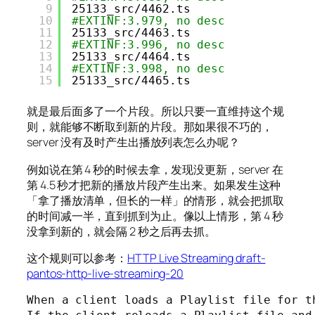
9
25133_src
/4462
.ts
10
#EXTINF:3.979, no desc
11
25133_src
/4463
.ts
12
#EXTINF:3.996, no desc
13
25133_src
/4464
.ts
14
#EXTINF:3.998, no desc
15
25133_src
/4465
.ts
就是最后面多了一个片段。所以只要一直维持这个规
则，就能够不断取到新的片段。那如果很不巧的，
server 没有及时产生出播放列表怎么办呢？
例如说在第 4 秒的时候去拿，发现没更新，server 在
第 4.5 秒才把新的播放片段产生出来。如果发生这种
「拿了播放清单，但长的一样」的情形，就会把抓取
的时间减一半，直到抓到为止。像以上情形，第 4 秒
没拿到新的，就会隔 2 秒之后再去抓。
这个规则可以参考：
HTTP Live Streaming draft-
pantos-http-live-streaming-20
When a client loads a Playlist file for t