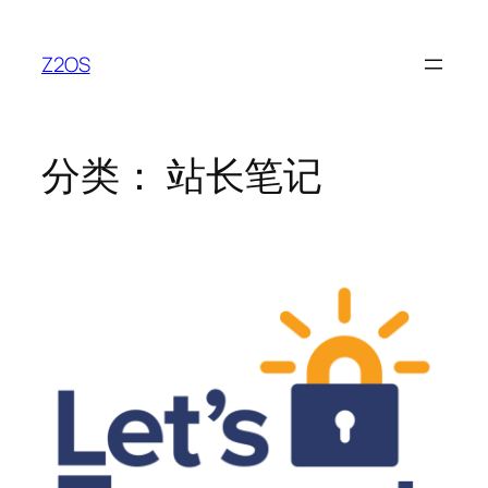
跳
至
Z2OS
内
容
分类：
站长笔记