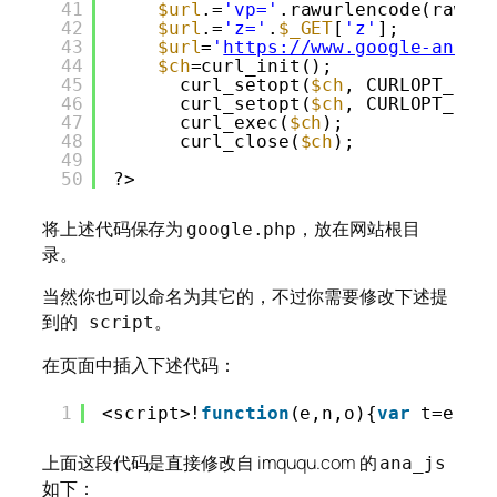
41
$url
.=
'vp='
.rawurlencode(rawur
42
$url
.=
'z='
.
$_GET
[
'z'
];
43
$url
=
'
https://www.google-analy
44
$ch
=curl_init();
45
curl_setopt(
$ch
, CURLOPT_URL
46
curl_setopt(
$ch
, CURLOPT_RET
47
curl_exec(
$ch
);
48
curl_close(
$ch
);
49
50
?>
将上述代码保存为
，放在网站根目
google.php
录。
当然你也可以命名为其它的，不过你需要修改下述提
到的 script。
在页面中插入下述代码：
1
<script>!
function
(e,n,o){
var
t=e.sc
上面这段代码是直接修改自 imququ.com 的
ana_js
如下：