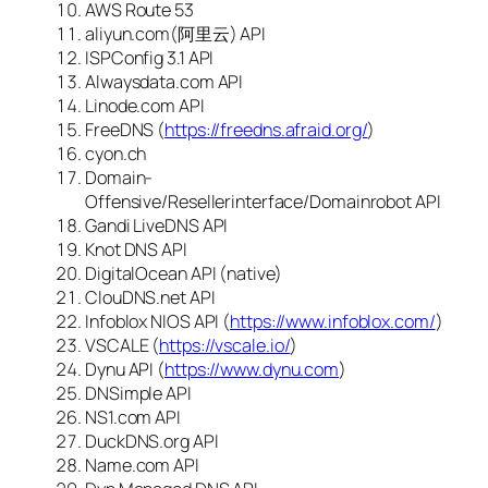
AWS Route 53
aliyun.com(阿里云) API
ISPConfig 3.1 API
Alwaysdata.com API
Linode.com API
FreeDNS (
https://freedns.afraid.org/
)
cyon.ch
Domain-
Offensive/Resellerinterface/Domainrobot API
Gandi LiveDNS API
Knot DNS API
DigitalOcean API (native)
ClouDNS.net API
Infoblox NIOS API (
https://www.infoblox.com/
)
VSCALE (
https://vscale.io/
)
Dynu API (
https://www.dynu.com
)
DNSimple API
NS1.com API
DuckDNS.org API
Name.com API