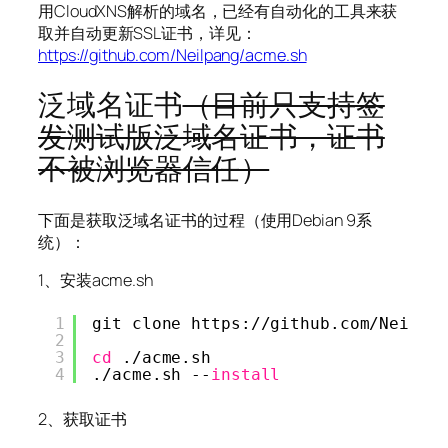
用CloudXNS解析的域名，已经有自动化的工具来获
取并自动更新SSL证书，详见：
https://github.com/Neilpang/acme.sh
泛域名证书
（目前只支持签
发测试版泛域名证书，证书
不被浏览器信任）
下面是获取泛域名证书的过程（使用Debian 9系
统）：
1、安装acme.sh
1
git clone https:
//github
.com
/Neilpa
2
3
cd
.
/acme
.sh
4
.
/acme
.sh --
install
2、获取证书