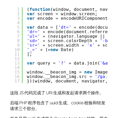
1
(
function
(window, document, naviga
2
var
screen = window.screen;
3
var
encode = encodeURIComponent;
4
5
var
data = [
'dt='
+ encode(documen
6
'dr='
+ encode(document.referrer),
7
'ul='
+ (navigator.language || nav
8
'sd='
+ screen.colorDepth + 
'-bit'
9
'sr='
+ screen.width + 
'x'
+ scree
10
'_='
+ (+
new
Date)
11
];
12
13
var
query = 
'?'
+ data.join(
'&amp;
14
15
window.__beacon_img = 
new
Image();
16
window.__beacon_img.src = 
'/ga.php
17
})(window, document, navigator, lo
这段 JS 代码完成了 URI 生成和发起请求两个操作。
后端 PHP 程序包含了 uuid 生成、cookie 校验和转发
请求三个部分。