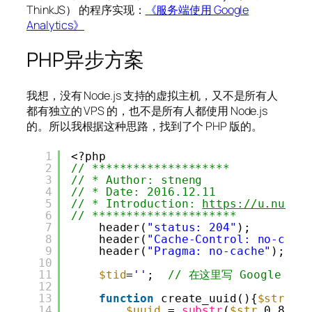
ThinkJS） 的程序实现：
《服务端使用 Google
Analytics》
PHP异步方案
我想，没有 Node.js 支持的虚拟主机，又不是所有人
都有独立的 VPS 的，也不是所有人都使用 Node.js
的。所以我根据这种思路，找到了个 PHP 版的。
1
<?php
2
// ********************
3
// * Author: stneng
4
// * Date: 2016.12.11
5
// * Introduction: 
https://u.nu/yt
6
// *********************
7
header(
"status: 204"
);
8
header(
"Cache-Control: no-cach
9
header(
"Pragma: no-cache"
);
10
11
$tid
=
''
;  
// 在这里写 Google Ana
12
13
function
create_uuid(){
$str
= 
14
$uuid
= 
substr
(
$str
,0,8) .