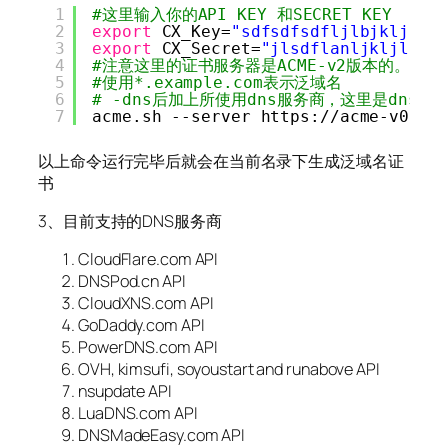
1
#这里输入你的API KEY 和SECRET KEY
2
export
CX_Key=
"sdfsdfsdfljlbjkljlkj
3
export
CX_Secret=
"jlsdflanljkljlfds
4
#注意这里的证书服务器是ACME-v2版本的。
5
#使用*.example.com表示泛域名
6
# -dns后加上所使用dns服务商，这里是dns_cx
7
acme.sh --server https:
//acme-v02
.a
以上命令运行完毕后就会在当前名录下生成泛域名证
书
3、目前支持的DNS服务商
CloudFlare.com API
DNSPod.cn API
CloudXNS.com API
GoDaddy.com API
PowerDNS.com API
OVH, kimsufi, soyoustart and runabove API
nsupdate API
LuaDNS.com API
DNSMadeEasy.com API