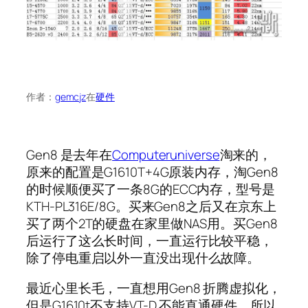
作者：
gemcjz
在
硬件
Gen8 是去年在
Computeruniverse
淘来的，
原来的配置是G1610T+4G原装内存，淘Gen8
的时候顺便买了一条8G的ECC内存，型号是
KTH-PL316E/8G。买来Gen8之后又在京东上
买了两个2T的硬盘在家里做NAS用。买Gen8
后运行了这么长时间，一直运行比较平稳，
除了停电重启以外一直没出现什么故障。
最近心里长毛，一直想用Gen8 折腾虚拟化，
但是G1610t不支持VT-D,不能直通硬件，所以