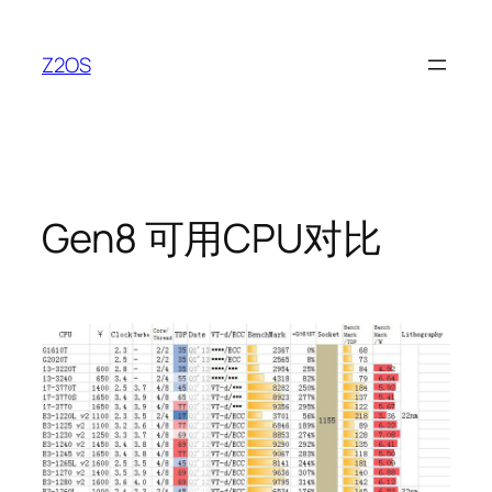
跳
至
Z2OS
内
容
Gen8 可用CPU对比