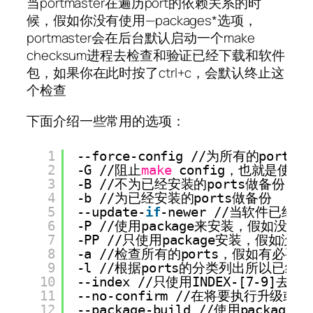
当portmaster在遍历port的依赖关系的时
候，假如你没有使用—packages*选项，
portmaster会在后台默认启动一个make
checksum进程去检查和验证已经下载和软件
包，如果你在此时按了ctrl+c，会默认终止这
个检查
下面介绍一些常用的选项：
1
--force-config 
//
为所有的ports执
2
-G 
//
阻止
make
config，也就是使用
3
-B 
//
不为已经安装的ports做备份
4
-b 
//
为已经安装的ports做备份
5
--update-
if
-newer 
//
当软件已经是
6
-P 
//
使用package来安装，假如没有合
7
-PP 
//
只使用package安装，假如没
8
-a 
//
检查所有的ports，假如有必要
9
-l 
//
根据ports的分类列出所以已经安装
10
--index 
//
只使用INDEX-[7-9]去
11
--no-confirm 
//
在将要执行升级或者
12
--package-build 
//
使用packag